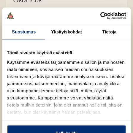
Osta teos
Äänikirja
K
B
u
o
E-kirja / epub2
Suostumus
Yksityiskohdat
Tietoja
K
B
u
o
u
o
n
k
u
o
t
b
Tämä sivusto käyttää evästeitä
n
k
e
e
t
b
Käytämme evästeitä tarjoamamme sisällön ja mainosten
l
a
e
e
räätälöimiseen, sosiaalisen median ominaisuuksien
e
t
l
a
tukemiseen ja kävijämäärämme analysoimiseen. Lisäksi
A
e
t
jaamme sosiaalisen median, mainosalan ja analytiikka-
u
A
alan kumppaneillemme tietoja siitä, miten käytät
k
Karen Blixen
u
sivustoamme. Kumppanimme voivat yhdistää näitä
e
k
tietoja muihin tietoihin, joita olet antanut heille tai joita on
a
e
kerätty, kun olet käyttänyt heidän palvelujaan.
a
Karen Blixen (1885–1962) oli tanskalainen kirjailija, joka
a
u
kirjoitti proosaa ja muistelmateoksia sekä tanskaksi
a
u
että englanniksi. Hänet tunnetaan erityisesti
u