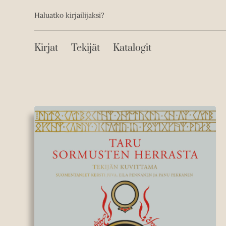
Toissijainen
Hyppää
Haluatko kirjailijaksi?
sisältöön
Päävalikko
Kirjat
Tekijät
Katalogit