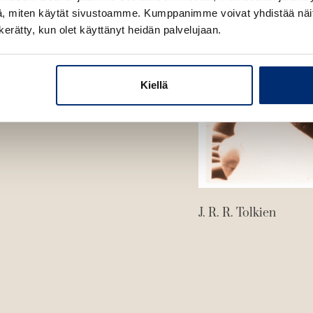
e
, miten käytät sivustoamme. Kumppanimme voivat yhdistää näitä t
e
n kerätty, kun olet käyttänyt heidän palvelujaan.
n
Kiellä
J. R. R. Tolkien