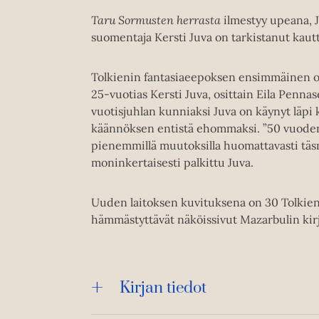
Taru Sormusten herrasta
ilmestyy upeana, J.
suomentaja Kersti Juva on tarkistanut kautt
Tolkienin fantasiaeepoksen ensimmäinen os
25-vuotias Kersti Juva, osittain Eila Penn
vuotisjuhlan kunniaksi Juva on käynyt läpi
käännöksen entistä ehommaksi. ”50 vuoden 
pienemmillä muutoksilla huomattavasti täsm
moninkertaisesti palkittu Juva.
Uuden laitoksen kuvituksena on 30 Tolkien
hämmästyttävät näköissivut Mazarbulin kirj
Kirjan tiedot