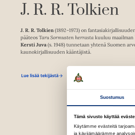
J. R. R. Tolkien
J. R. R. Tolkien
(1892–1973) on fantasiakirjallisuude
pääteos
Taru Sormusten herrasta
kuuluu maailman l
Kersti Juva
(s. 1948) tunnetaan yhtenä Suomen arv
kaunokirjallisuuden kääntäjistä.
Lue lisää tekijästä
J
.
R
.
Suostumus
R
.
T
o
Tämä sivusto käyttää eväste
l
k
Käytämme evästeitä tarjoama
i
ja kävijämäärämme analysoim
e