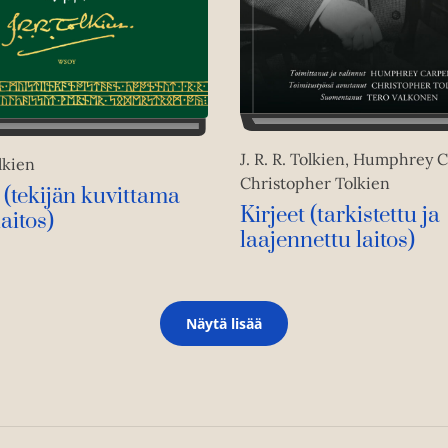
J. R. R. Tolkien, Humphrey 
olkien
Christopher Tolkien
 (tekijän kuvittama
Kirjeet (tarkistettu ja
laitos)
laajennettu laitos)
Näytä lisää