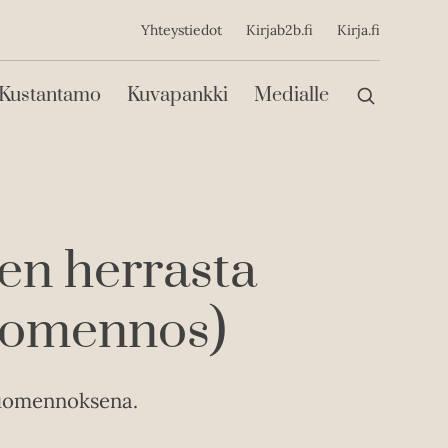
ijainen
Yhteystiedot
Kirjab2b.fi
Kirja.fi
Päävalikko
Kustantamo
Kuvapankki
Medialle
en herrasta
suomennos)
suomennoksena.