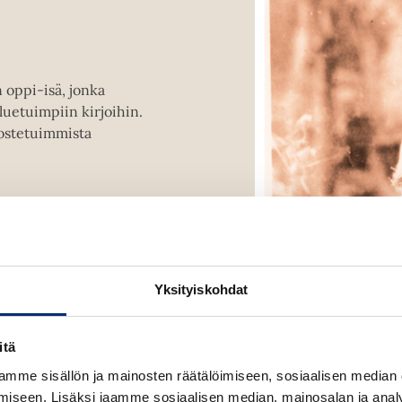
k
e
a
a
n oppi-isä, jonka
u
uetuimpiin kirjoihin.
u
ostetuimmista
t
e
e
n
v
ä
l
Yksityiskohdat
i
l
e
itä
h
mme sisällön ja mainosten räätälöimiseen, sosiaalisen median
t
iseen. Lisäksi jaamme sosiaalisen median, mainosalan ja analy