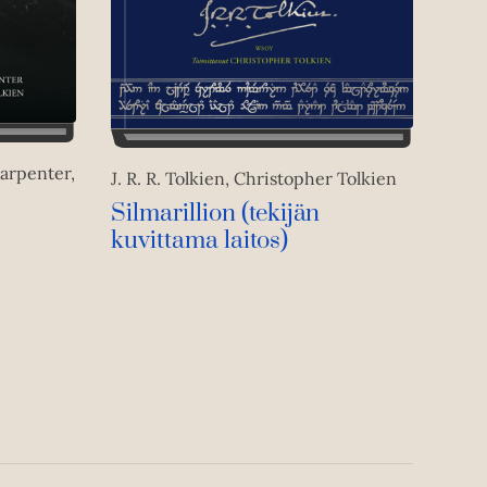
Carpenter,
J. R. R. Tolkien, Christopher Tolkien
Silmarillion (tekijän
kuvittama laitos)