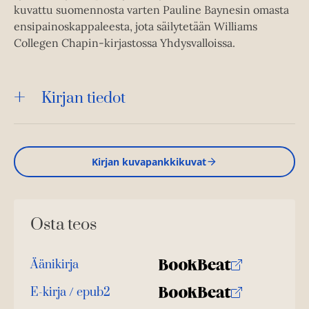
kuvattu suomennosta varten Pauline Baynesin omasta
ensipainoskappaleesta, jota säilytetään Williams
Collegen Chapin-kirjastossa Yhdysvalloissa.
Kirjan tiedot
Kirjan kuvapankkikuvat
Osta teos
Äänikirja
K
B
u
o
E-kirja / epub2
K
B
u
o