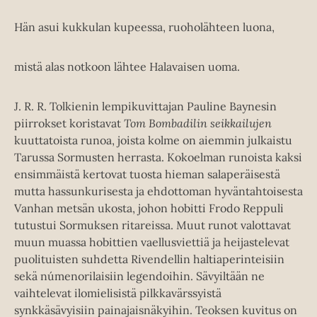
Hän asui kukkulan kupeessa, ruoholähteen luona,
mistä alas notkoon lähtee Halavaisen uoma.
J. R. R. Tolkienin lempikuvittajan Pauline Baynesin
piirrokset koristavat
Tom Bombadilin seikkailujen
kuuttatoista runoa, joista kolme on aiemmin julkaistu
Tarussa Sormusten herrasta. Kokoelman runoista kaksi
ensimmäistä kertovat tuosta hieman salaperäisestä
mutta hassunkurisesta ja ehdottoman hyväntahtoisesta
Vanhan metsän ukosta, johon hobitti Frodo Reppuli
tutustui Sormuksen ritareissa. Muut runot valottavat
muun muassa hobittien vaellusviettiä ja heijastelevat
puolituisten suhdetta Rivendellin haltiaperinteisiin
sekä númenorilaisiin legendoihin. Sävyiltään ne
vaihtelevat ilomielisistä pilkkavärssyistä
synkkäsävyisiin painajaisnäkyihin. Teoksen kuvitus on