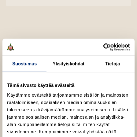
u
o
n
k
u
o
t
b
n
k
e
e
t
b
l
a
e
e
e
t
l
a
A
e
t
u
A
k
J. R. R. Tolkien
u
Suostumus
Yksityiskohdat
Tietoja
e
k
Pauline Baynes
a
e
a
a
Tämä sivusto käyttää evästeitä
u
a
u
Käytämme evästeitä tarjoamamme sisällön ja mainosten
J. R. R. Tolkien
u
t
räätälöimiseen, sosiaalisen median ominaisuuksien
u
e
Lue lisää tekijästä
tukemiseen ja kävijämäärämme analysoimiseen. Lisäksi
J
t
e
.
jaamme sosiaalisen median, mainosalan ja analytiikka-
e
R
n
alan kumppaneillemme tietoja siitä, miten käytät
.
e
v
R
sivustoamme. Kumppanimme voivat yhdistää näitä
n
.