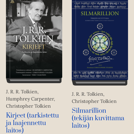
J. R. R. Tolkien,
J. R. R. Tolkien,
Humphrey Carpenter,
Christopher Tolkien
Christopher Tolkien
Silmarillion
Kirjeet (tarkistettu
(tekijän kuvittama
ja laajennettu
laitos)
laitos)