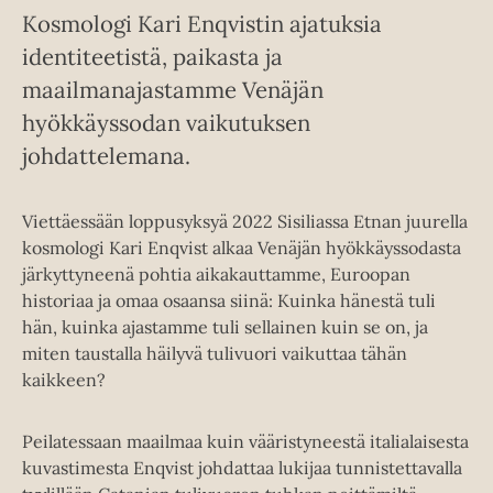
Kosmologi Kari Enqvistin ajatuksia
identiteetistä, paikasta ja
maailmanajastamme Venäjän
hyökkäyssodan vaikutuksen
johdattelemana.
Viettäessään loppusyksyä 2022 Sisiliassa Etnan juurella
kosmologi Kari Enqvist alkaa Venäjän hyökkäyssodasta
järkyttyneenä pohtia aikakauttamme, Euroopan
historiaa ja omaa osaansa siinä: Kuinka hänestä tuli
hän, kuinka ajastamme tuli sellainen kuin se on, ja
miten taustalla häilyvä tulivuori vaikuttaa tähän
kaikkeen?
Peilatessaan maailmaa kuin vääristyneestä italialaisesta
kuvastimesta Enqvist johdattaa lukijaa tunnistettavalla