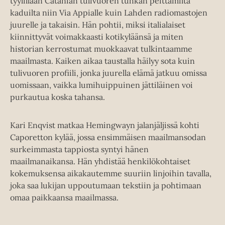
tyylillään Catanian tulivuoren tuhkan peittämiltä
kaduilta niin Via Appialle kuin Lahden radiomastojen
juurelle ja takaisin. Hän pohtii, miksi italialaiset
kiinnittyvät voimakkaasti kotikyläänsä ja miten
historian kerrostumat muokkaavat tulkintaamme
maailmasta. Kaiken aikaa taustalla häilyy sota kuin
tulivuoren profiili, jonka juurella elämä jatkuu omissa
uomissaan, vaikka lumihuippuinen jättiläinen voi
purkautua koska tahansa.
Kari Enqvist matkaa Hemingwayn jalanjäljissä kohti
Caporetton kylää, jossa ensimmäisen maailmansodan
surkeimmasta tappiosta syntyi hänen
maailmanaikansa. Hän yhdistää henkilökohtaiset
kokemuksensa aikakautemme suuriin linjoihin tavalla,
joka saa lukijan uppoutumaan tekstiin ja pohtimaan
omaa paikkaansa maailmassa.