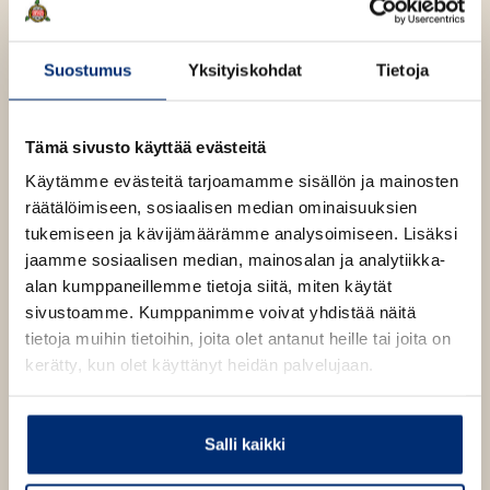
k
a
u
e
a
Emeritusprofessori Kari Enqvist (s. 1954) on palkittu
u
a
u
kosmologi.
Wilson
on hänen esikoisromaaninsa.
t
Suostumus
Yksityiskohdat
Tietoja
a
u
e
u
t
e
u
Lue lisää tekijästä
e
K
Tämä sivusto käyttää evästeitä
n
t
a
e
v
r
Käytämme evästeitä tarjoamamme sisällön ja mainosten
e
n
i
ä
räätälöimiseen, sosiaalisen median ominaisuuksien
e
E
v
l
tukemiseen ja kävijämäärämme analysoimiseen. Lisäksi
n
n
ä
i
q
jaamme sosiaalisen median, mainosalan ja analytiikka-
v
l
v
l
alan kumppaneillemme tietoja siitä, miten käytät
ä
i
i
e
s
sivustoamme. Kumppanimme voivat yhdistää näitä
l
l
t
h
tietoja muihin tietoihin, joita olet antanut heille tai joita on
i
e
t
kerätty, kun olet käyttänyt heidän palvelujaan.
l
h
e
e
t
e
h
e
n
Salli kaikki
t
e
e
n