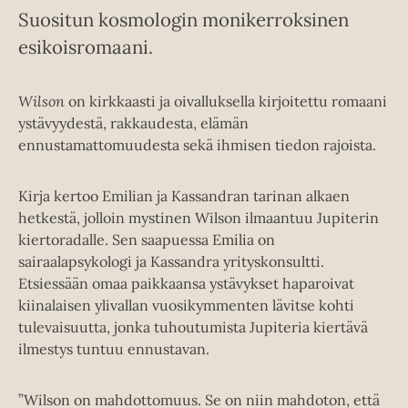
Suositun kosmologin monikerroksinen
esikoisromaani.
Wilson
on kirkkaasti ja oivalluksella kirjoitettu romaani
ystävyydestä, rakkaudesta, elämän
ennustamattomuudesta sekä ihmisen tiedon rajoista.
Kirja kertoo Emilian ja Kassandran tarinan alkaen
hetkestä, jolloin mystinen Wilson ilmaantuu Jupiterin
kiertoradalle. Sen saapuessa Emilia on
sairaalapsykologi ja Kassandra yrityskonsultti.
Etsiessään omaa paikkaansa ystävykset haparoivat
kiinalaisen ylivallan vuosikymmenten lävitse kohti
tulevaisuutta, jonka tuhoutumista Jupiteria kiertävä
ilmestys tuntuu ennustavan.
”Wilson on mahdottomuus. Se on niin mahdoton, että