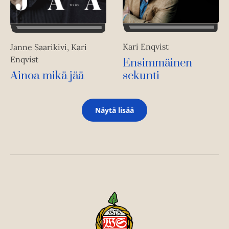
Kari Enqvist
Janne Saarikivi, Kari
Enqvist
Ensimmäinen
Ainoa mikä jää
sekunti
Näytä lisää