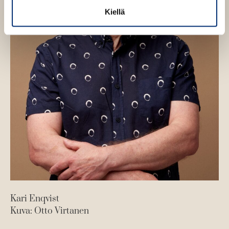
e
Kiellä
n
Kari Enqvist
Kuva: Otto Virtanen