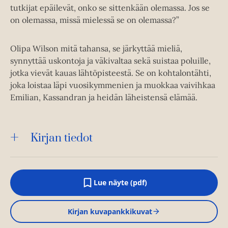
tutkijat epäilevät, onko se sittenkään olemassa. Jos se
on olemassa, missä mielessä se on olemassa?”
Olipa Wilson mitä tahansa, se järkyttää mieliä,
synnyttää uskontoja ja väkivaltaa sekä suistaa poluille,
jotka vievät kauas lähtöpisteestä. Se on kohtalontähti,
joka loistaa läpi vuosikymmenien ja muokkaa vaivihkaa
Emilian, Kassandran ja heidän läheistensä elämää.
Kirjan tiedot
Lue näyte (pdf)
A
u
k
Kirjan kuvapankkikuvat
e
a