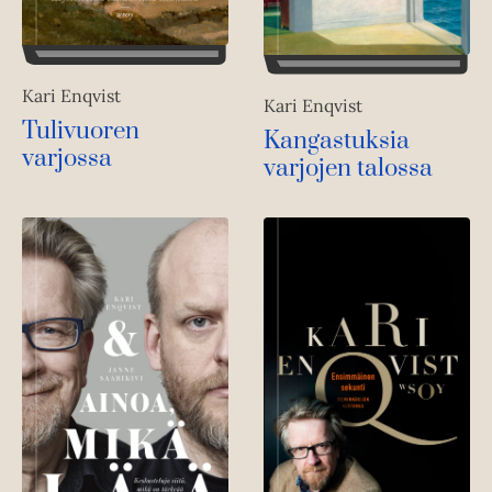
Kari Enqvist
Kari Enqvist
Tulivuoren
Kangastuksia
varjossa
varjojen talossa