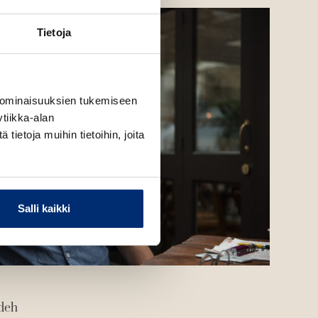
Tietoja
 ominaisuuksien tukemiseen
tiikka-alan
ietoja muihin tietoihin, joita
Salli kaikki
adeh