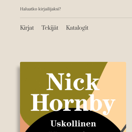
Toissijainen
Hyppää
Haluatko kirjailijaksi?
sisältöön
Päävalikko
Kirjat
Tekijät
Katalogit