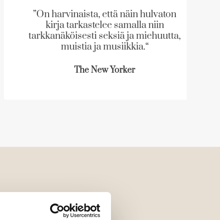
”On harvinaista, että näin hulvaton
kirja tarkastelee samalla niin
tarkkanäköisesti seksiä ja miehuutta,
muistia ja musiikkia.“
The New Yorker