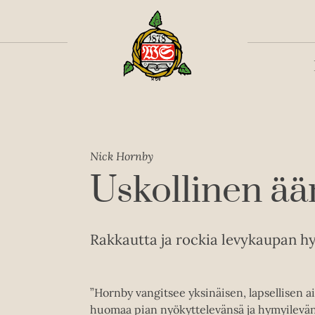
Toiss
Nick Hornby
Uskollinen ää
Rakkautta ja rockia levykaupan hyl
”Hornby vangitsee yksinäisen, lapsellisen aik
huomaa pian nyökyttelevänsä ja hymyilevä