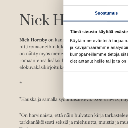
Suostumus
Nick Hornby
Tämä sivusto käyttää eväste
Nick Hornby
on kansainvälisesti suosittu kirjailija,
Käytämme evästeitä tarjoama
hittiromaaneihin lukeutuvat mm.
Uskollinen äänen
ja kävijämäärämme analysoim
on nähty myös menestyselokuvina. Humorististen j
kumppaneillemme tietoja siitä
romaaniensa lisäksi hän on kirjoittanut myös asiap
olet antanut heille tai joita o
elokuvakäsikirjoituksia. Hän asuu Lontoossa.
*
”Hauska ja samalla sydäntäsärkevä.” Zoë Kravitz, näyt
”On harvinaista, että näin hulvaton kirja tarkastelee
tarkkanäköisesti seksiä ja miehuutta, muistia ja mu