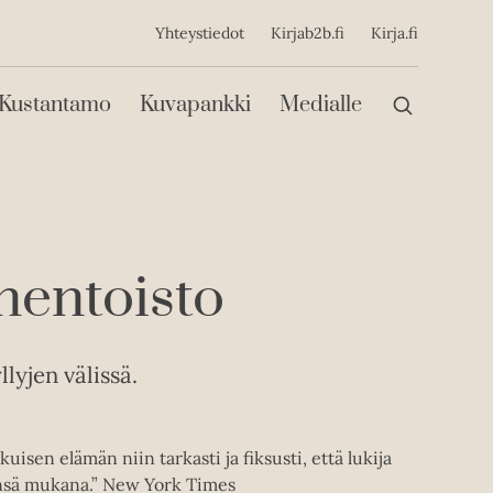
ijainen
Yhteystiedot
Kirjab2b.fi
Kirja.fi
Päävalikko
Kustantamo
Kuvapankki
Medialle
nentoisto
lyjen välissä.
uisen elämän niin tarkasti ja fiksusti, että lukija
nsä mukana.” New York Times