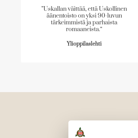
l
l
”Uskallan väittää, että Uskollinen
i
i
äänentoisto on yksi 90-luvun
s
s
tärkeimmistä ja parhaista
t
t
romaaneista.“
Ylioppilaslehti