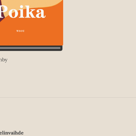
nby
elinvaihde