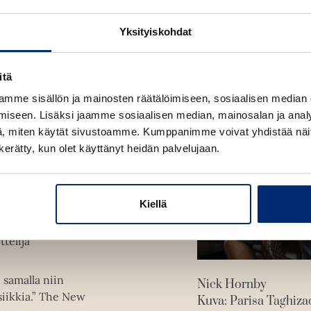
Yksityiskohdat
itä
 jonka
mme sisällön ja mainosten räätälöimiseen, sosiaalisen median
toisto
ja
Poika
, jotka
iseen. Lisäksi jaamme sosiaalisen median, mainosalan ja analy
a romanttisten
, miten käytät sivustoamme. Kumppanimme voivat yhdistää näitä t
roosaa ja adaptoinut
n kerätty, kun olet käyttänyt heidän palvelujaan.
Kiellä
telijä
 samalla niin
Nick Hornby
siikkia.” The New
Kuva: Parisa Taghiz