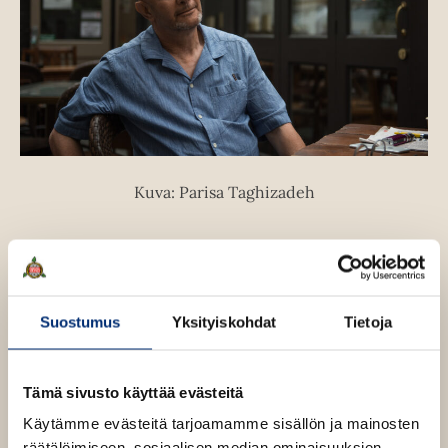
Kuva: Parisa Taghizadeh
Teokset
Suostumus
Yksityiskohdat
Tietoja
Tämä sivusto käyttää evästeitä
Käytämme evästeitä tarjoamamme sisällön ja mainosten
räätälöimiseen, sosiaalisen median ominaisuuksien