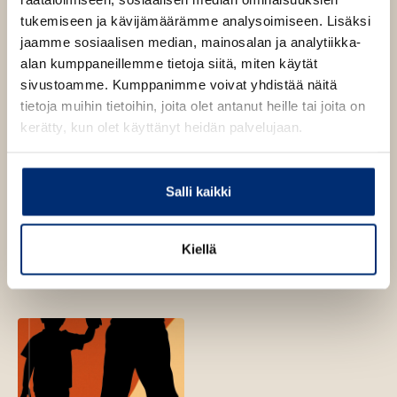
tukemiseen ja kävijämäärämme analysoimiseen. Lisäksi
jaamme sosiaalisen median, mainosalan ja analytiikka-
alan kumppaneillemme tietoja siitä, miten käytät
sivustoamme. Kumppanimme voivat yhdistää näitä
tietoja muihin tietoihin, joita olet antanut heille tai joita on
kerätty, kun olet käyttänyt heidän palvelujaan.
Nick Hornby
Salli kaikki
Uskollinen
äänentoisto
Nick Hornby
Kiellä
Olet tässä