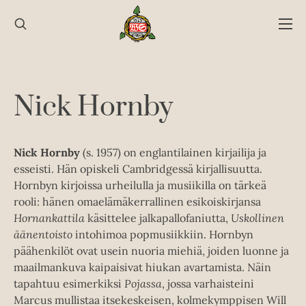
Hyppää
sisältöön
Nick Hornby
Nick Hornby
(s. 1957) on englantilainen kirjailija ja
esseisti. Hän opiskeli Cambridgessä kirjallisuutta.
Hornbyn kirjoissa urheilulla ja musiikilla on tärkeä
rooli: hänen omaelämäkerrallinen esikoiskirjansa
Hornankattila
käsittelee jalkapallofaniutta,
Uskollinen
äänentoisto
intohimoa popmusiikkiin. Hornbyn
päähenkilöt ovat usein nuoria miehiä, joiden luonne ja
maailmankuva kaipaisivat hiukan avartamista. Näin
tapahtuu esimerkiksi
Pojassa
, jossa varhaisteini
Marcus mullistaa itsekeskeisen, kolmekymppisen Will