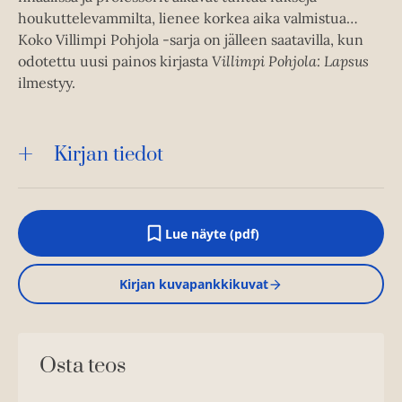
houkuttelevammilta, lienee korkea aika valmistua…
Koko Villimpi Pohjola -sarja on jälleen saatavilla, kun
odotettu uusi painos kirjasta
Villimpi Pohjola: Lapsus
ilmestyy.
Kirjan tiedot
Lue näyte (pdf)
A
u
k
Kirjan kuvapankkikuvat
e
a
a
u
u
Osta teos
t
e
e