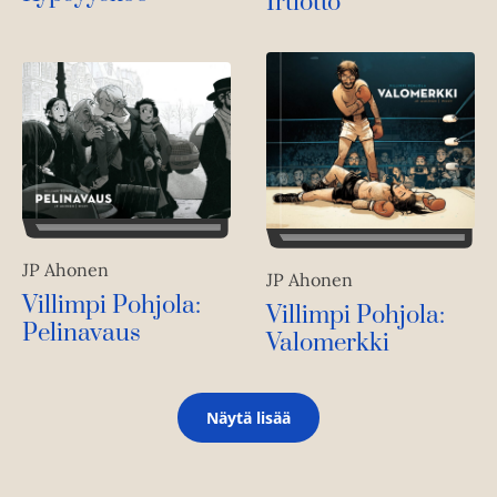
Irtiotto
JP Ahonen
JP Ahonen
Villimpi Pohjola:
Villimpi Pohjola:
Pelinavaus
Valomerkki
Näytä lisää