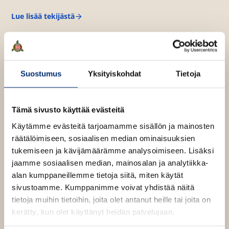
t
e
e
Lue lisää tekijästä
n
J
e
P
v
A
n
ä
h
v
o
l
n
ä
i
e
Suostumus
Yksityiskohdat
Tietoja
l
l
n
i
e
l
h
Tämä sivusto käyttää evästeitä
e
t
h
Käytämme evästeitä tarjoamamme sisällön ja mainosten
e
t
räätälöimiseen, sosiaalisen median ominaisuuksien
e
e
tukemiseen ja kävijämäärämme analysoimiseen. Lisäksi
n
e
jaamme sosiaalisen median, mainosalan ja analytiikka-
n
alan kumppaneillemme tietoja siitä, miten käytät
sivustoamme. Kumppanimme voivat yhdistää näitä
tietoja muihin tietoihin, joita olet antanut heille tai joita on
kerätty, kun olet käyttänyt heidän palvelujaan.