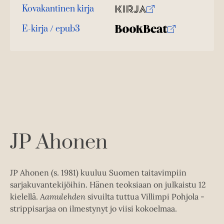
n
Kovakantinen kirja
v
O
K
ä
s
i
E-kirja / epub3
l
K
B
i
t
r
l
u
o
a
j
e
u
o
a
h
n
k
t
.
e
t
b
f
e
e
e
n
i
l
a
A
e
t
u
A
k
JP Ahonen
u
e
k
a
e
a
JP Ahonen (s. 1981) kuuluu Suomen taitavimpiin
a
u
sarjakuvantekijöihin. Hänen teoksiaan on julkaistu 12
a
u
kielellä.
Aamulehden
sivuilta tuttua Villimpi Pohjola -
u
t
strippisarjaa on ilmestynyt jo viisi kokoelmaa.
u
e