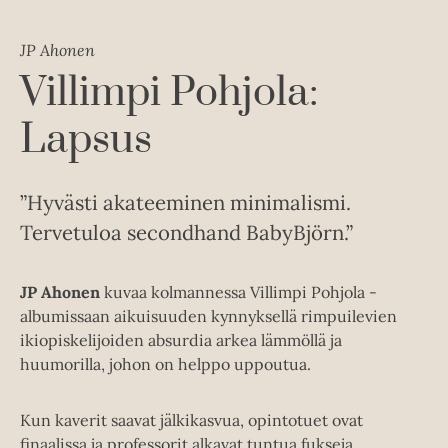
JP Ahonen
Villimpi Pohjola:
Lapsus
”Hyvästi akateeminen minimalismi.
Tervetuloa secondhand BabyBjörn.”
JP Ahonen
kuvaa kolmannessa Villimpi Pohjola -
albumissaan aikuisuuden kynnyksellä rimpuilevien
ikiopiskelijoiden absurdia arkea lämmöllä ja
huumorilla, johon on helppo uppoutua.
Kun kaverit saavat jälkikasvua, opintotuet ovat
finaalissa ja professorit alkavat tuntua fukseja