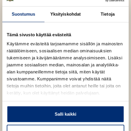
2011 teoksesta Villimpi Pohjola – Kypsyyskoe
Suostumus
Yksityiskohdat
Tietoja
2012 teoksesta Puskaradio
Tämä sivusto käyttää evästeitä
2013 teoksesta Perkeros
Käytämme evästeitä tarjoamamme sisällön ja mainosten
räätälöimiseen, sosiaalisen median ominaisuuksien
tukemiseen ja kävijämäärämme analysoimiseen. Lisäksi
2014 teoksesta Villimpi Pohjola – Lapsus
jaamme sosiaalisen median, mainosalan ja analytiikka-
alan kumppaneillemme tietoja siitä, miten käytät
2015 teoksesta Villimpi Pohjola – Valomerkki
sivustoamme. Kumppanimme voivat yhdistää näitä
tietoja muihin tietoihin, joita olet antanut heille tai joita on
2018 teoksesta Villimpi Pohjola – Irtiotto
kerätty, kun olet käyttänyt heidän palvelujaan.
Lasten- ja nuortenkirjallisuuden Finlandia-
palkintoehdokkuus
Salli kaikki
2024 teoksesta Poika ullakolla, poika kellarissa
(kirjoittanut Salla Simukka, Tammi 2024)