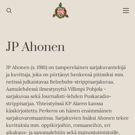
Hyppää
sisältöön
JP Ahonen
JP Ahonen (s. 1981) on tamperelainen sarjakuvantekijä
ja kuvittaja, joka on piirtänyt henkensä pitimiksi mm.
netissä julkaistavaa Belzebubs-strippisarjakuvaa,
Aamulehdessä ilmestynyttä Villimpi Pohjola -
sarjakuvaa sekä Journalisti-lehden Puskaradio-
strippisarjaa. Yhteistyössä KP Alaren kanssa
käsikirjoitettu
Perkeros
on hänen ensimmäinen
sarjakuvaromaaninsa. Sarjakuvien lisäksi Ahonen tekee
kuvituksia mm. oppikirjoihin, romaaneihin, eri
aikakaus- ja sanomalehtiin sekä mainostoimistoille.