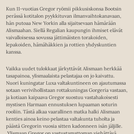
Kun 11-vuotias Gregor ryömii pikkusiskonsa Bootsin
perässä kotitalon pyykkituvan ilmanvaihtokanavaan,
hän putoaa New Yorkin alla sijaitsevaan hämärään
Alismaahan. Siellä Regalian kaupungin ihmiset elävät
vaivalloisessa sovussa jättimäisten torakoiden,
lepakoiden, hämähäkkien ja rottien yhdyskuntien
kanssa.
Vaikka uudet tulokkaat järkyttävät Alismaan herkkää
tasapainoa, ylismaalaista pelastajaa on jo kaivattu.
Nuori kuningatar Luxa valtakuntineen on ajautumassa
sotaan verivihollistaan rottakuningas Gorgeria vastaan,
ja kotiaan kaipaava Gregor suostuu vastahakoisesti
mystisen Harmaan ennustuksen lupaaman soturin
rooliin. Tästä alkaa vaarallinen matka halki Alismaan
kenties ainoa keino pelastaa valtakunta tuholta ja
päästä Gregorin vuosia sitten kadonneen isän jäljille.
Ylismaan Gregor on vastustamattoman viehättävä