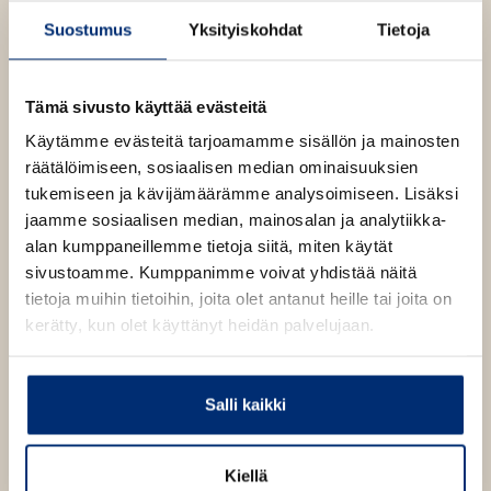
n
ä
Suostumus
Yksityiskohdat
Tietoja
e
l
C
i
o
l
l
l
Tämä sivusto käyttää evästeitä
e
i
Käytämme evästeitä tarjoamamme sisällön ja mainosten
n
h
s
räätälöimiseen, sosiaalisen median ominaisuuksien
t
tukemiseen ja kävijämäärämme analysoimiseen. Lisäksi
e
jaamme sosiaalisen median, mainosalan ja analytiikka-
e
alan kumppaneillemme tietoja siitä, miten käytät
n
sivustoamme. Kumppanimme voivat yhdistää näitä
tietoja muihin tietoihin, joita olet antanut heille tai joita on
kerätty, kun olet käyttänyt heidän palvelujaan.
Salli kaikki
Kiellä