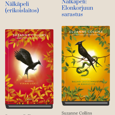
Nälkäpeli:
Nälkäpeli
Elonkorjuun
(erikoislaitos)
sarastus
Suzanne Collins