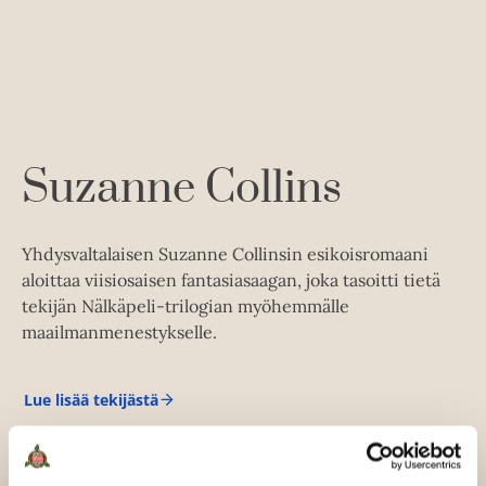
i
u
o
l
n
k
e
t
b
h
t
e
e
e
l
a
e
n
e
t
A
Suzanne Collins
u
k
e
Yhdysvaltalaisen Suzanne Collinsin esikoisromaani
a
aloittaa viisiosaisen fantasiasaagan, joka tasoitti tietä
a
tekijän Nälkäpeli-trilogian myöhemmälle
u
maailmanmenestykselle.
u
t
e
Lue lisää tekijästä
S
e
u
z
n
a
v
n