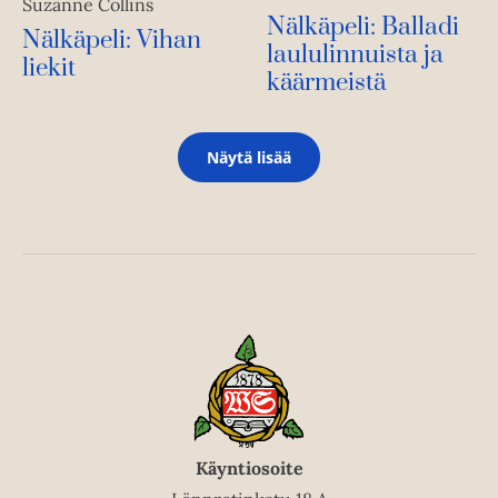
Suzanne Collins
Nälkäpeli: Balladi
Nälkäpeli: Vihan
laululinnuista ja
liekit
käärmeistä
Näytä lisää
Käyntiosoite