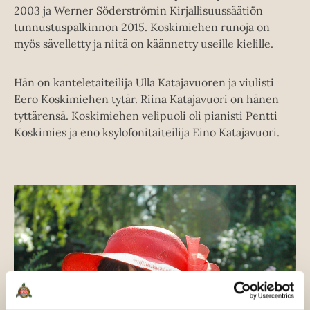
2003 ja Werner Söderströmin Kirjallisuussäätiön
tunnustuspalkinnon 2015. Koskimiehen runoja on
myös sävelletty ja niitä on käännetty useille kielille.
Hän on kanteletaiteilija Ulla Katajavuoren ja viulisti
Eero Koskimiehen tytär. Riina Katajavuori on hänen
tyttärensä. Koskimiehen velipuoli oli pianisti Pentti
Koskimies ja eno ksylofonitaiteilija Eino Katajavuori.