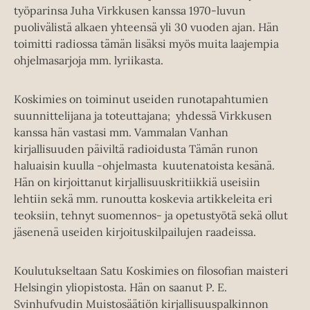
työparinsa Juha Virkkusen kanssa 1970-luvun
puolivälistä alkaen yhteensä yli 30 vuoden ajan. Hän
toimitti radiossa tämän lisäksi myös muita laajempia
ohjelmasarjoja mm. lyriikasta.
Koskimies on toiminut useiden runotapahtumien
suunnittelijana ja toteuttajana; yhdessä Virkkusen
kanssa hän vastasi mm. Vammalan Vanhan
kirjallisuuden päiviltä radioidusta Tämän runon
haluaisin kuulla -ohjelmasta kuutenatoista kesänä.
Hän on kirjoittanut kirjallisuuskritiikkiä useisiin
lehtiin sekä mm. runoutta koskevia artikkeleita eri
teoksiin, tehnyt suomennos- ja opetustyötä sekä ollut
jäsenenä useiden kirjoituskilpailujen raadeissa.
Koulutukseltaan Satu Koskimies on filosofian maisteri
Helsingin yliopistosta. Hän on saanut P. E.
Svinhufvudin Muistosäätiön kirjallisuuspalkinnon