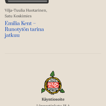
Vilja-Tuulia Huotarinen,
Satu Koskimies
Emilia Kent –
Runotytön tarina
jatkuu
Käyntiosoite
Lönnrotinkatu 18 A