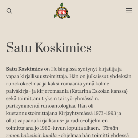
Hyppää
sisältöön
Satu Koskimies
Satu Koskimies
on Helsingissä syntynyt kirjailija ja
vapaa kirjallisuustoimittaja. Hän on julkaissut yhdeksän
runokokoelmaa ja kaksi romaania ynnä kolme
päiväkirja- ja kirjeromaania (Katarina Eskolan kanssa)
sekä toimittanut yksin tai työryhmässä n.
parikymmentä runoantologiaa. Hän oli
kustannustoimittajana Kirjayhtymässä 1973-1993 ja
ollut vapaana kirjallisuus- ja radio-ohjelmien
toimittajana jo 1960-luvun lopulta alkaen.
Tämän
runon haluaisin kuulla
-ohjelmaa hän toimitti yhdessä