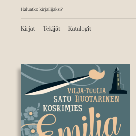
Toissijainen
Hyppää
Haluatko kirjailijaksi?
sisältöön
Päävalikko
Kirjat
Tekijät
Katalogit