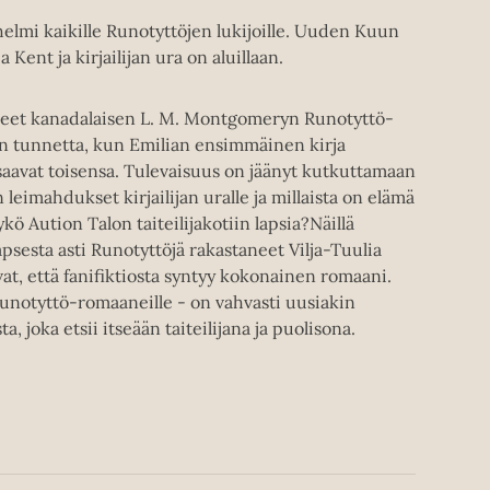
lmi kaikille Runotyttöjen lukijoille. Uuden Kuun
 Kent ja kirjailijan ura on aluillaan.
yneet kanadalaisen L. M. Montgomeryn Runotyttö-
en tunnetta, kun Emilian ensimmäinen kirja
 saavat toisensa. Tulevaisuus on jäänyt kutkuttamaan
 leimahdukset kirjailijan uralle ja millaista on elämä
 Aution Talon taiteilijakotiin lapsia?Näillä
 lapsesta asti Runotyttöjä rakastaneet Vilja-Tuulia
t, että fanifiktiosta syntyy kokonainen romaani.
Runotyttö-romaaneille - on vahvasti uusiakin
, joka etsii itseään taiteilijana ja puolisona.