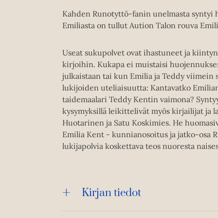
Kahden Runotyttö-fanin unelmasta syntyi he
Emiliasta on tullut Aution Talon rouva Emilia
Useat sukupolvet ovat ihastuneet ja kiint
kirjoihin. Kukapa ei muistaisi huojennuks
julkaistaan tai kun Emilia ja Teddy viimein
lukijoiden uteliaisuutta: Kantavatko Emilian
taidemaalari Teddy Kentin vaimona? Syntyykö
kysymyksillä leikittelivät myös kirjailijat ja
Huotarinen ja Satu Koskimies. He huomasiva
Emilia Kent - kunnianosoitus ja jatko-osa 
lukijapolvia koskettava teos nuoresta naisesta
Kirjan tiedot