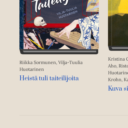
Kristina 
Riikka Sormunen, Vilja-Tuulia
Aho, Risto
Huotarinen
Huotarin
Heistä tuli taiteilijoita
Krohn, Ka
Kuva s