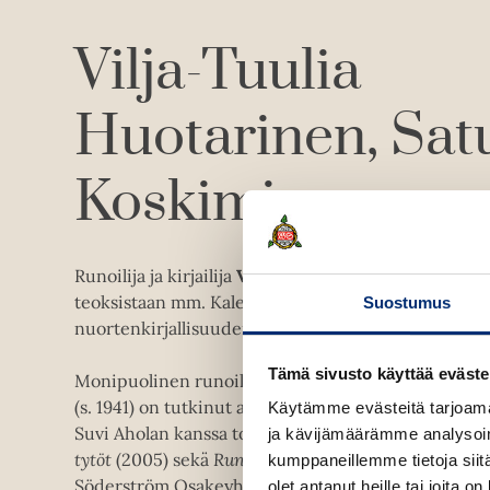
Vilja-Tuulia
Huotarinen
Sat
Koskimies
Runoilija ja kirjailija
Vilja-Tuulia Huotarinen
(s. 197
teoksistaan mm. Kalevi Jäntin palkinnon (2009) ja L
Suostumus
nuortenkirjallisuuden Finlandia-palkinnon (2011).
Tämä sivusto käyttää eväste
Monipuolinen runoilija, kirjailija ja kirjallisuustoimi
(s. 1941) on tutkinut aiemmin L. M. Montgomeryn ty
Käytämme evästeitä tarjoama
Suvi Aholan kanssa toimittamissaan teoksissa
Uuden
ja kävijämäärämme analysoim
tytöt
(2005) sekä
Runotyttöjen vuosi
(2007).Hän on 
kumppaneillemme tietoja siitä
Söderström Osakeyhtiön kirjallisuussäätiön tunnus
olet antanut heille tai joita o