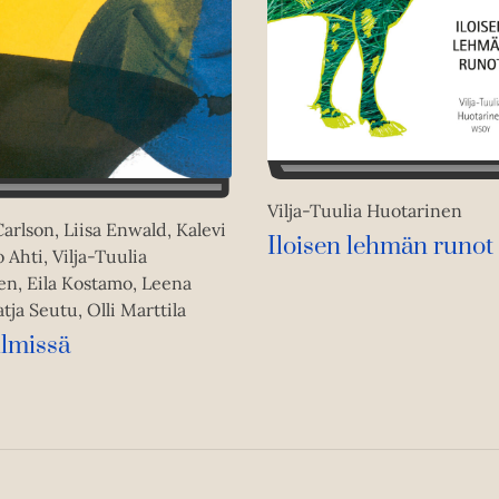
Vilja-Tuulia Huotarinen
Carlson, Liisa Enwald, Kalevi
Iloisen lehmän runot
 Ahti, Vilja-Tuulia
en, Eila Kostamo, Leena
tja Seutu, Olli Marttila
ilmissä