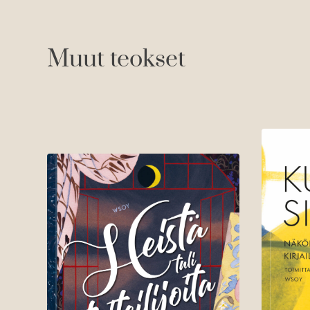
e
n
Muut teokset