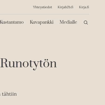
ijainen
Yhteystiedot
Kirjab2b.fi
Kirja.fi
Päävalikko
Kustantamo
Kuvapankki
Medialle
 Runotytön
 tähtiin