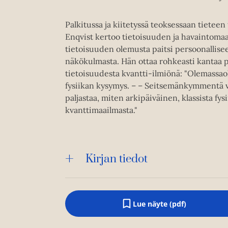
Palkitussa ja kiitetyssä teoksessaan tietee
Enqvist kertoo tietoisuuden ja havaintoma
tietoisuuden olemusta paitsi persoonallisee
näkökulmasta. Hän ottaa rohkeasti kantaa 
tietoisuudesta kvantti-ilmiönä: "Olemassaolo
fysiikan kysymys. – – Seitsemänkymmentä vuo
paljastaa, miten arkipäiväinen, klassista fy
kvanttimaailmasta."
Kirjan tiedot
Lue näyte (pdf)
A
u
k