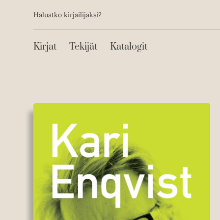
Toissijainen
Hyppää
Haluatko kirjailijaksi?
sisältöön
Päävalikko
Kirjat
Tekijät
Katalogit