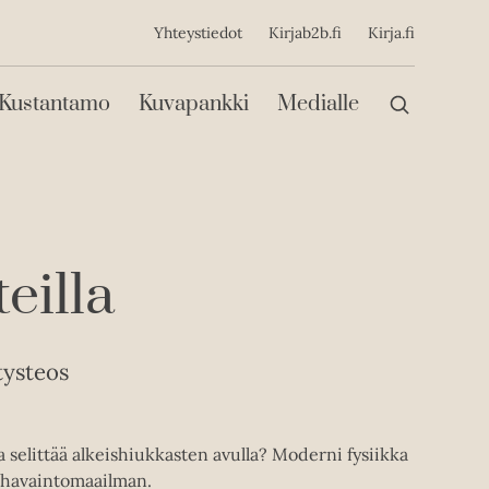
ijainen
Yhteystiedot
Kirjab2b.fi
Kirja.fi
Päävalikko
Kustantamo
Kuvapankki
Medialle
eilla
tysteos
a selittää alkeishiukkasten avulla? Moderni fysiikka
a havaintomaailman.