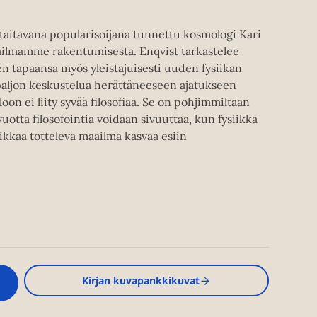
n taitavana popularisoijana tunnettu kosmologi Kari
ailmamme rakentumisesta. Enqvist tarkastelee
n tapaansa myös yleistajuisesti uuden fysiikan
paljon keskustelua herättäneeseen ajatukseen
on ei liity syvää filosofiaa. Se on pohjimmiltaan
tta filosofointia voidaan sivuuttaa, kun fysiikka
siikkaa totteleva maailma kasvaa esiin
Kirjan kuvapankkikuvat