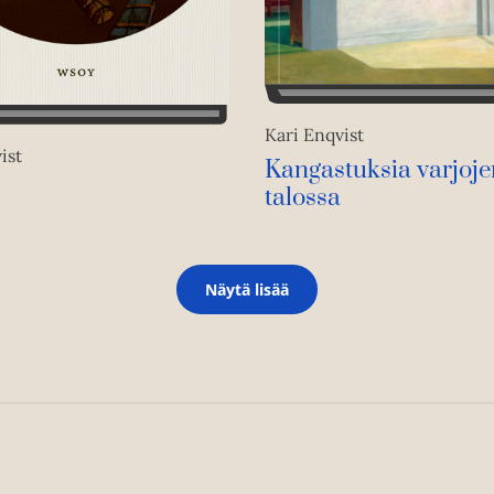
Kari Enqvist
ist
Kangastuksia varjoje
talossa
Näytä lisää