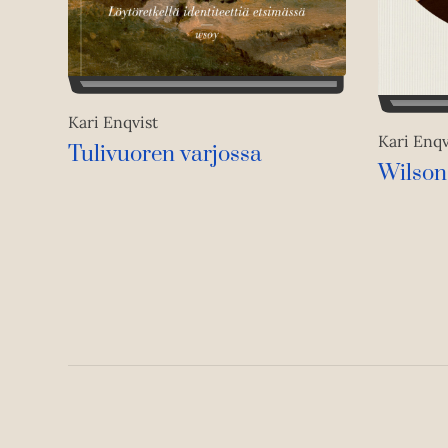
Kari Enqvist
Kari Enqv
Tulivuoren varjossa
Wilson