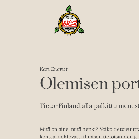
Toiss
Kari Enqvist
Olemisen port
Tieto-Finlandialla palkittu menes
Mitä on aine, mitä henki? Voiko tietoisuutt
kohtaa kiehtovasti ihmisen tietoisuuden j