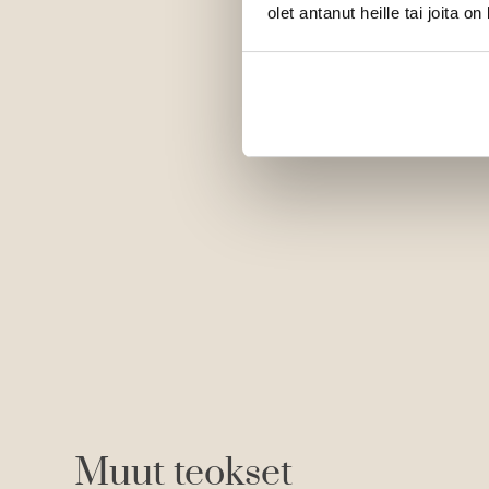
olet antanut heille tai joita o
Muut teokset