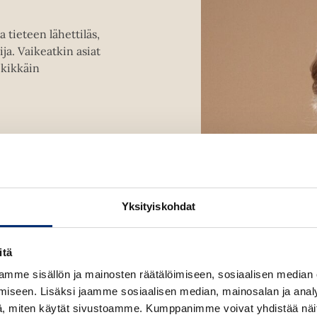
a
u
a
u
 tieteen lähettiläs,
u
t
ija. Vaikeatkin asiat
u
e
ikikkäin
t
e
e
n
e
v
n
ä
v
l
ä
i
l
l
i
e
Yksityiskohdat
l
h
e
t
h
itä
e
t
e
mme sisällön ja mainosten räätälöimiseen, sosiaalisen median
e
n
iseen. Lisäksi jaamme sosiaalisen median, mainosalan ja analy
e
, miten käytät sivustoamme. Kumppanimme voivat yhdistää näitä t
n