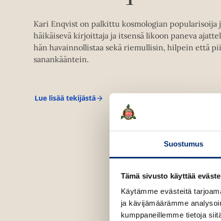
Kari Enqvist on palkittu kosmologian popularisoija ja
häikäisevä kirjoittaja ja itsensä likoon paneva ajattel
hän havainnollistaa sekä riemullisin, hilpein että pi
sanankääntein.
Lue lisää tekijästä
K
a
r
i
E
n
Suostumus
q
v
i
Tämä sivusto käyttää eväste
s
t
Käytämme evästeitä tarjoama
ja kävijämäärämme analysoim
kumppaneillemme tietoja siitä