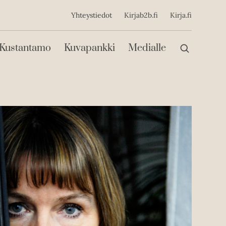
ijainen
Yhteystiedot
Kirjab2b.fi
Kirja.fi
Päävalikko
Kustantamo
Kuvapankki
Medialle