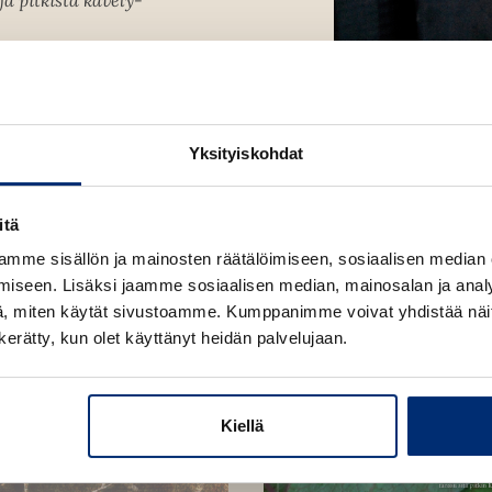
ja pitkistä kävely-
Kuva: Veikko Some
Yksityiskohdat
itä
mme sisällön ja mainosten räätälöimiseen, sosiaalisen median
iseen. Lisäksi jaamme sosiaalisen median, mainosalan ja analy
, miten käytät sivustoamme. Kumppanimme voivat yhdistää näitä t
n kerätty, kun olet käyttänyt heidän palvelujaan.
Kiellä