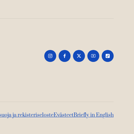
suoja ja rekisteriseloste
Evästeet
Briefly in English