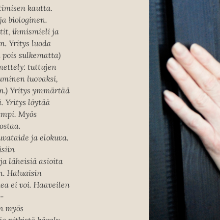
timisen kautta.
ja biologinen.
tit, ihmismieli ja
n. Yritys luoda
 pois sulkematta)
ettely: tuttujen
uminen luovaksi,
en.) Yritys ymmärtää
. Yritys löytää
aampi. Myös
ostaa.
uvataide ja elokuva.
isiin
a läheisiä asioita
n. Haluaisin
a ei voi. Haaveilen
 -
än myös