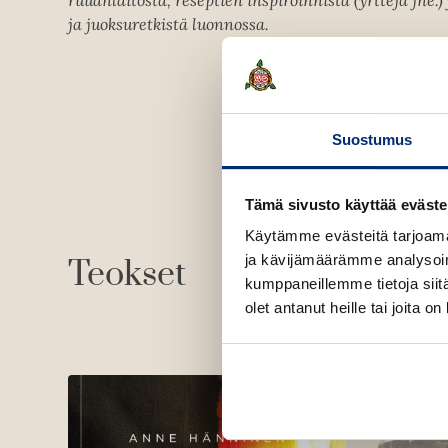
ruuanlaitosta, reseptien inspiroinnista (yrttejä jne.) 
ja juoksuretkistä luonnossa.
Suostumus
Tämä sivusto käyttää eväste
Käytämme evästeitä tarjoama
ja kävijämäärämme analysoim
Teokset
kumppaneillemme tietoja siitä
olet antanut heille tai joita o