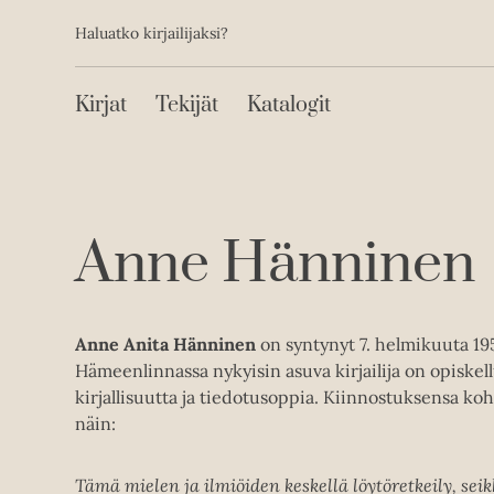
Toissijainen
Hyppää
Haluatko kirjailijaksi?
sisältöön
Päävalikko
Kirjat
Tekijät
Katalogit
Anne Hänninen
Anne Anita Hänninen
on syntynyt 7. helmikuuta 19
Hämeenlinnassa nykyisin asuva kirjailija on opiske
kirjallisuutta ja tiedotusoppia. Kiinnostuksensa ko
näin:
Tämä mielen ja ilmiöiden keskellä löytöretkeily, seik