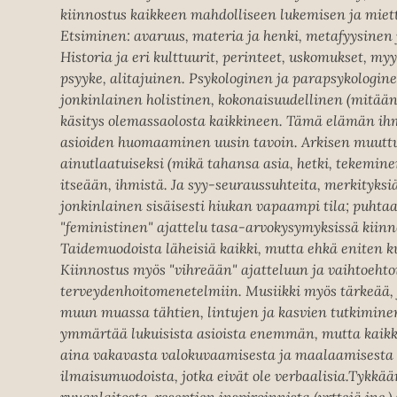
kiinnostus kaikkeen mahdolliseen lukemisen ja miet
Etsiminen: avaruus, materia ja henki, metafyysinen 
Historia ja eri kulttuurit, perinteet, uskomukset, myy
psyyke, alitajuinen. Psykologinen ja parapsykologine
jonkinlainen holistinen, kokonaisuudellinen (mitään
käsitys olemassaolosta kaikkineen. Tämä elämän ihm
asioiden huomaaminen uusin tavoin. Arkisen muutt
ainutlaatuiseksi (mikä tahansa asia, hetki, tekemin
itseään, ihmistä. Ja syy-seuraussuhteita, merkityksiä
jonkinlainen sisäisesti hiukan vapaampi tila; puht
"feministinen" ajattelu tasa-arvokysymyksissä kiinn
Taidemuodoista läheisiä kaikki, mutta ehkä eniten k
Kiinnostus myös "vihreään" ajatteluun ja vaihtoehto
terveydenhoitomenetelmiin. Musiikki myös tärkeää, j
muun muassa tähtien, lintujen ja kasvien tutkimine
ymmärtää lukuisista asioista enemmän, mutta kaikke
aina vakavasta valokuvaamisesta ja maalaamisesta
ilmaisumuodoista, jotka eivät ole verbaalisia.Tykkä