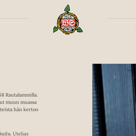
Toiss
58 Rautalammilla.
llut muun muassa
hteista hän kertoo
kailu. Utelias