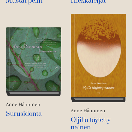
Hiekkaleijat
Mustat peilit
Anne Hänninen
Anne Hänninen
Surusidonta
Oljilla täytetty
nainen