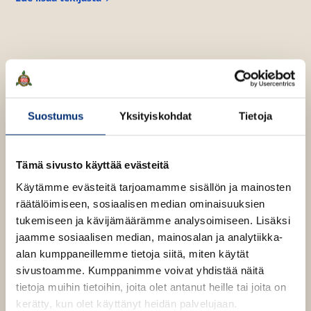
A
n
n
e
H
ä
n
n
i
n
Suostumus
Yksityiskohdat
Tietoja
e
n
Tämä sivusto käyttää evästeitä
Käytämme evästeitä tarjoamamme sisällön ja mainosten
räätälöimiseen, sosiaalisen median ominaisuuksien
tukemiseen ja kävijämäärämme analysoimiseen. Lisäksi
jaamme sosiaalisen median, mainosalan ja analytiikka-
alan kumppaneillemme tietoja siitä, miten käytät
sivustoamme. Kumppanimme voivat yhdistää näitä
tietoja muihin tietoihin, joita olet antanut heille tai joita on
kerätty, kun olet käyttänyt heidän palvelujaan.