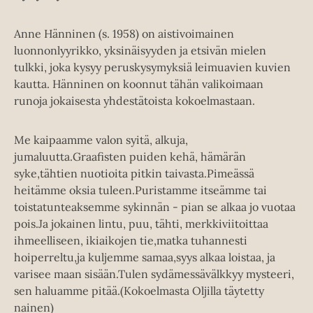
Anne Hänninen (s. 1958) on aistivoimainen
luonnonlyyrikko, yksinäisyyden ja etsivän mielen
tulkki, joka kysyy peruskysymyksiä leimuavien kuvien
kautta. Hänninen on koonnut tähän valikoimaan
runoja jokaisesta yhdestätoista kokoelmastaan.
Me kaipaamme valon syitä, alkuja,
jumaluutta.Graafisten puiden kehä, hämärän
syke,tähtien nuotioita pitkin taivasta.Pimeässä
heitämme oksia tuleen.Puristamme itseämme tai
toistatunteaksemme sykinnän - pian se alkaa jo vuotaa
pois.Ja jokainen lintu, puu, tähti, merkkiviitoittaa
ihmeelliseen, ikiaikojen tie,matka tuhannesti
hoiperreltu,ja kuljemme samaa,syys alkaa loistaa, ja
varisee maan sisään.Tulen sydämessävälkkyy mysteeri,
sen haluamme pitää.(Kokoelmasta Oljilla täytetty
nainen)