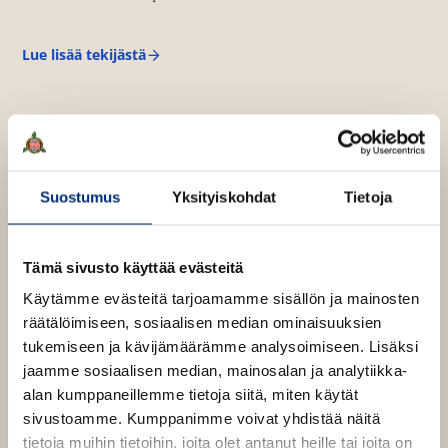
Lue lisää tekijästä
A
n
n
e
H
ä
n
n
Suostumus
Yksityiskohdat
Tietoja
i
n
e
n
Tämä sivusto käyttää evästeitä
Käytämme evästeitä tarjoamamme sisällön ja mainosten
räätälöimiseen, sosiaalisen median ominaisuuksien
tukemiseen ja kävijämäärämme analysoimiseen. Lisäksi
jaamme sosiaalisen median, mainosalan ja analytiikka-
alan kumppaneillemme tietoja siitä, miten käytät
sivustoamme. Kumppanimme voivat yhdistää näitä
tietoja muihin tietoihin, joita olet antanut heille tai joita on