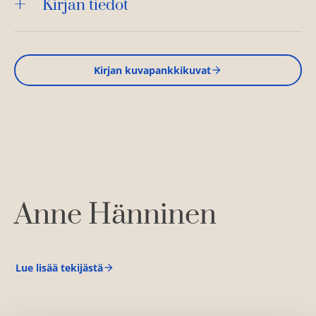
Kirjan tiedot
Kirjan kuvapankkikuvat
Anne Hänninen
Lue lisää tekijästä
A
n
n
e