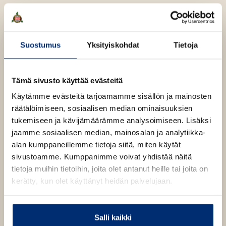
H
ä
n
n
i
Suostumus
Yksityiskohdat
Tietoja
n
e
n
Tämä sivusto käyttää evästeitä
Käytämme evästeitä tarjoamamme sisällön ja mainosten
räätälöimiseen, sosiaalisen median ominaisuuksien
tukemiseen ja kävijämäärämme analysoimiseen. Lisäksi
jaamme sosiaalisen median, mainosalan ja analytiikka-
alan kumppaneillemme tietoja siitä, miten käytät
sivustoamme. Kumppanimme voivat yhdistää näitä
tietoja muihin tietoihin, joita olet antanut heille tai joita on
kerätty, kun olet käyttänyt heidän palvelujaan.
Salli kaikki